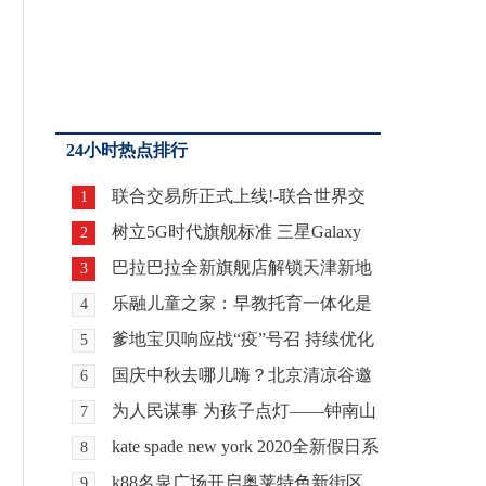
24小时热点排行
联合交易所正式上线!-联合世界交
1
易全球铸造数字交
树立5G时代旗舰标准 三星Galaxy
2
S20系列正式登陆
巴拉巴拉全新旗舰店解锁天津新地
3
标，看童装品牌老
乐融儿童之家：早教托育一体化是
4
必然的趋势
爹地宝贝响应战“疫”号召 持续优化
5
产能
国庆中秋去哪儿嗨？北京清凉谷邀
6
你玩！
为人民谋事 为孩子点灯——钟南山
7
院士创新公益纪
kate spade new york 2020全新假日系
8
列广告大片
k88名泉广场开启奥莱特色新街区，
9