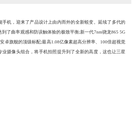
G系列旗舰手机，迎来了产品设计上由内而外的全新蜕变。延续了多代的
列上达到了曲率观感和防误触体验的极致平衡;新一代7nm骁龙865 5G
今年安卓旗舰的顶级标配;最高1.08亿像素超高分辨率、100倍超视觉
专业摄像头组合，将手机拍照提升到了全新的高度，这也让三星