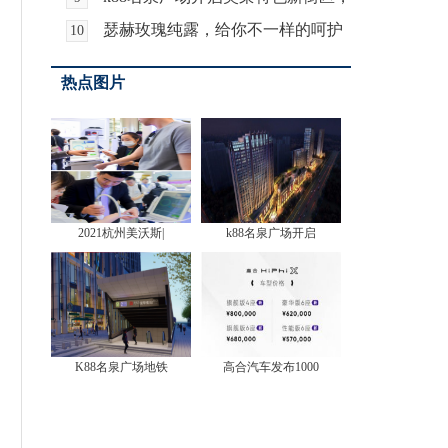
享受高品质精致
瑟赫玫瑰纯露，给你不一样的呵护
10
热点图片
2021杭州美沃斯|
k88名泉广场开启
K88名泉广场地铁
高合汽车发布1000