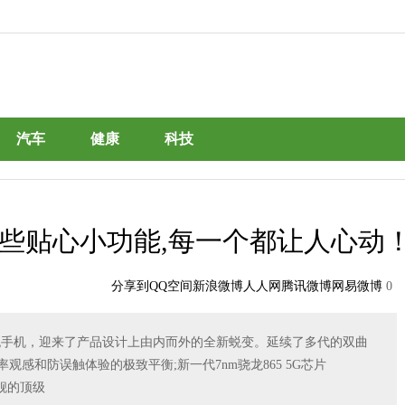
汽车
健康
科技
G系列这些贴心小功能,每一个都让人心动
分享到
QQ空间
新浪微博
人人网
腾讯微博
网易微博
0
G系列旗舰手机，迎来了产品设计上由内而外的全新蜕变。延续了多代的双曲
了曲率观感和防误触体验的极致平衡;新一代7nm骁龙865 5G芯片
旗舰的顶级